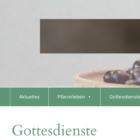
Skip
to
content
Aktuelles
Pfarreileben
Gottesdienst
Gottesdienste