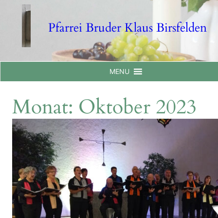
Skip
to
Pfarrei Bruder Klaus Birsfelden
content
MENU
Monat:
Oktober 2023