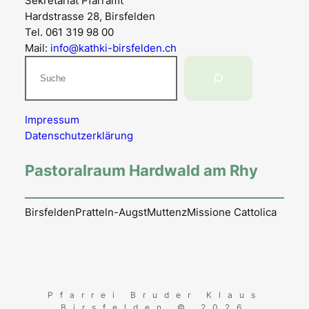
Sekretariat Pfarramt
Hardstrasse 28, Birsfelden
Tel. 061 319 98 00
Mail:
info@kathki-birsfelden.ch
Suchen
Impressum
Datenschutzerklärung
Pastoralraum Hardwald am Rhy
Birsfelden
Pratteln-Augst
Muttenz
Missione Cattolica
Pfarrei Bruder Klaus
Birsfelden © 2026