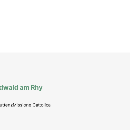
rdwald am Rhy
uttenz
Missione Cattolica