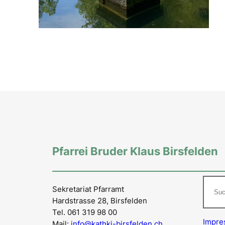
Pfarrei Bruder Klaus Birsfelden
Such
Sekretariat Pfarramt
Hardstrasse 28, Birsfelden
Tel. 061 319 98 00
Impr
Mail:
info@kathki-birsfelden.ch