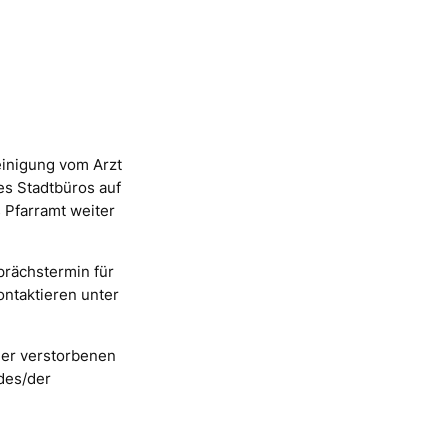
einigung vom Arzt
s Stadtbüros auf
 Pfarramt weiter
prächstermin für
ontaktieren unter
der verstorbenen
des/der