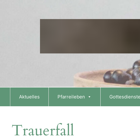
Skip
to
content
Aktuelles
Pfarreileben
Gottesdienst
Trauerfall