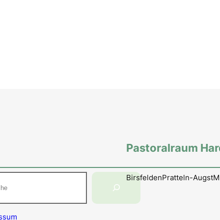
Pastoralraum Ha
en
Birsfelden
Pratteln-Augst
M
essum