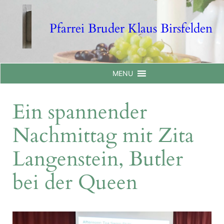
Skip
to
Pfarrei Bruder Klaus Birsfelden
content
MENU
Ein spannender
Nachmittag mit Zita
Langenstein, Butler
bei der Queen