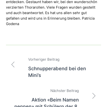
entdecken. Gestaunt haben wir, bei den wunderschön
verzierten Thorarollen. Viele Fragen wurden gestellt
und auch beantwortet. Es hat uns allen sehr gut
gefallen und wird uns in Erinnerung bleiben. Patricia
Godena
Beitragsnavigation
Vorheriger Beitrag
Schnupperabend bei den
Mini’s
Nächster Beitrag
Aktion «Beim Namen
nennen» mit Schülern der 8.