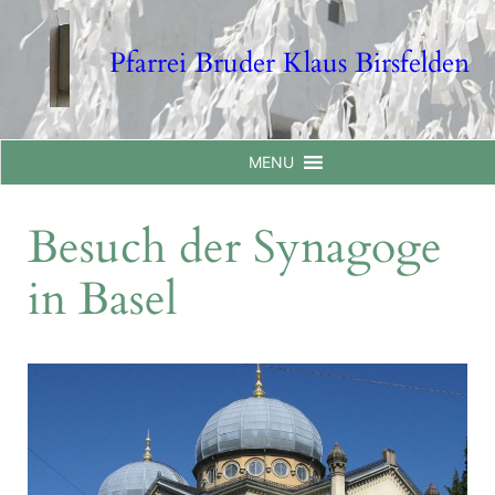
Skip
to
Pfarrei Bruder Klaus Birsfelden
content
MENU
Besuch der Synagoge
in Basel