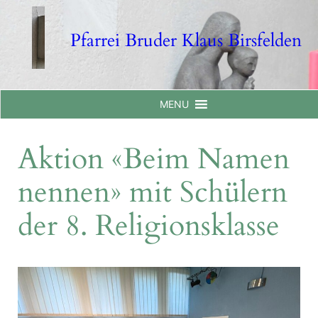
Skip
to
Pfarrei Bruder Klaus Birsfelden
content
MENU
Aktion «Beim Namen
nennen» mit Schülern
der 8. Religionsklasse