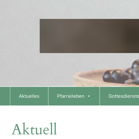
Skip
to
content
Aktuelles
Pfarreileben
Gottesdienst
Aktuell