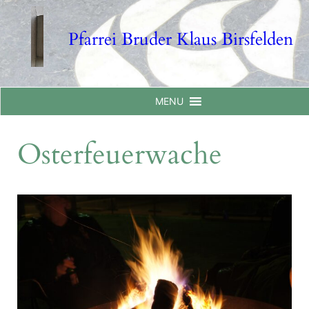
Skip
to
Pfarrei Bruder Klaus Birsfelden
content
MENU
Osterfeuerwache