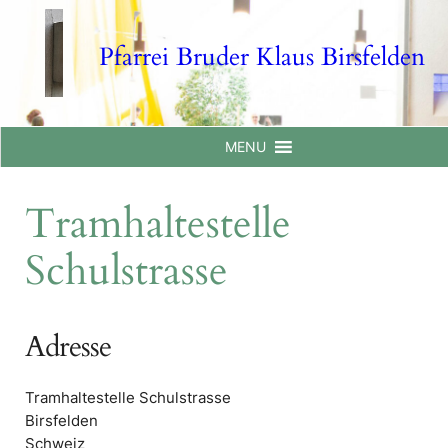
Skip
to
Pfarrei Bruder Klaus Birsfelden
content
MENU
Tramhaltestelle
Schulstrasse
Adresse
Tramhaltestelle Schulstrasse
Birsfelden
Schweiz