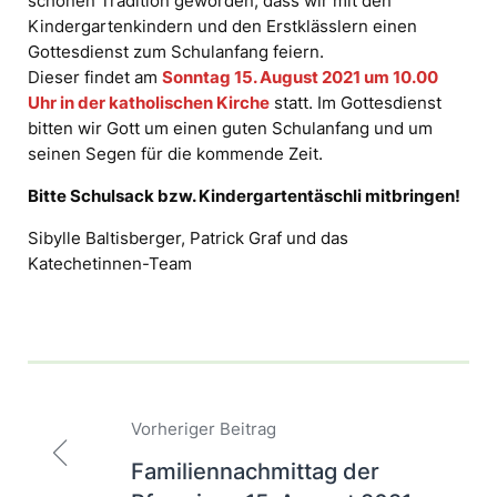
schönen Tradition geworden, dass wir mit den
Kindergartenkindern und den Erstklässlern einen
Gottesdienst zum Schulanfang feiern.
Dieser findet am
Sonntag 15. August 2021 um 10.00
Uhr in der katholischen Kirche
statt. Im Gottesdienst
bitten wir Gott um einen guten Schulanfang und um
seinen Segen für die kommende Zeit.
Bitte Schulsack bzw. Kindergartentäschli mitbringen!
Sibylle Baltisberger, Patrick Graf und das
Katechetinnen-Team
Beitragsnavigation
Vorheriger Beitrag
Familiennachmittag der