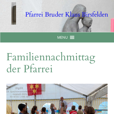
Skip
to
Pfarrei Bruder Klaus Birsfelden
content
MENU
Familiennachmittag
der Pfarrei