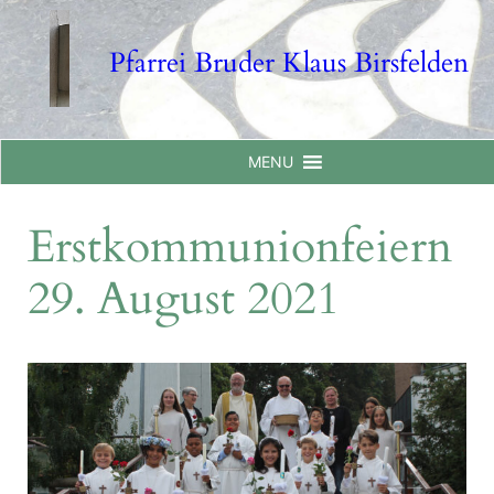
Skip
to
Pfarrei Bruder Klaus Birsfelden
content
MENU
Erstkommunionfeiern
29. August 2021