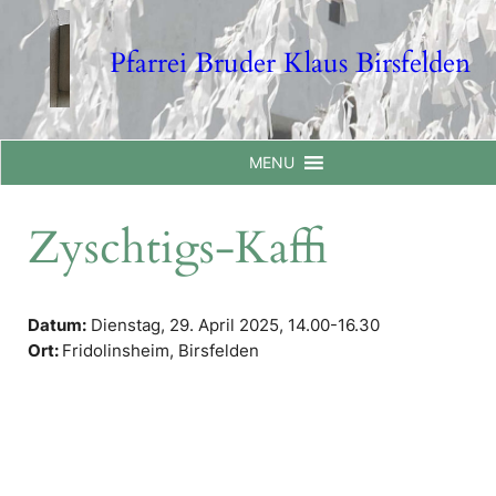
Skip
to
Pfarrei Bruder Klaus Birsfelden
content
MENU
Zyschtigs-Kaffi
Datum:
Dienstag, 29. April 2025,
14.00-16.30
Ort:
Fridolinsheim, Birsfelden