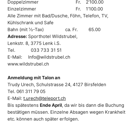
Doppelzimmer Fr. 2‘100.00
Einzelzimmer Fr. 1‘100.00
Alle Zimmer mit Bad/Dusche, Föhn, Telefon, TV,
Kühlschrank und Safe
Bahn (mit ½-Tax) ca. Fr. 65.00
Adresse:
Sporthotel Wildstrubel,
Lenkstr. 8, 3775 Lenk i.S.
Tel. 033 733 31 51
E-Mail: Info@wildstrubel.ch
www.wildstrubel.ch
Anmeldung mit Talon an
Trudy Urech, Schulstrasse 24, 4127 Birsfelden
Tel. 061 311 79 05
E-Mail:
t.urech@teleport.ch
Bis spätestens
Ende April
, da wir bis dann die Buchung
bestätigen müssen. Einzelne Absagen wegen Krankheit
etc. können auch später erfolgen.