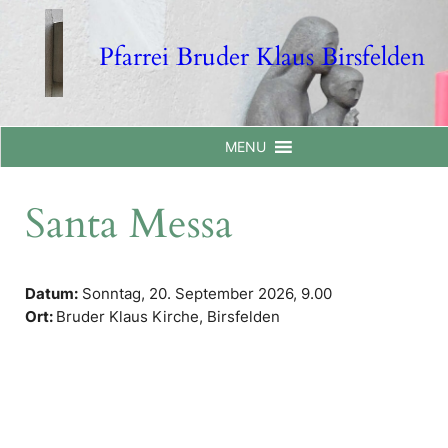
Skip
to
Pfarrei Bruder Klaus Birsfelden
content
MENU
Santa Messa
Datum:
Sonntag, 20. September 2026,
9.00
Ort:
Bruder Klaus Kirche, Birsfelden