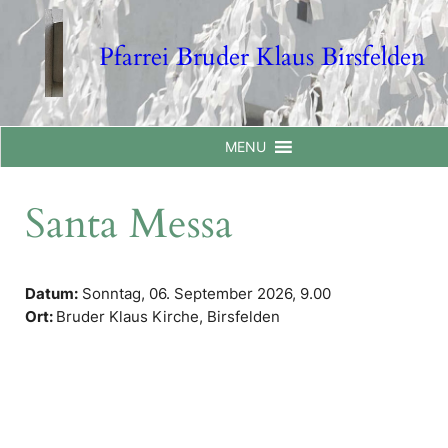
Skip
to
Pfarrei Bruder Klaus Birsfelden
content
MENU
Santa Messa
Datum:
Sonntag, 06. September 2026,
9.00
Ort:
Bruder Klaus Kirche, Birsfelden