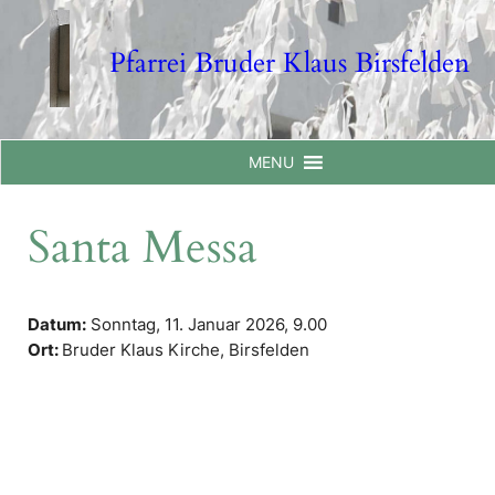
Skip
to
Pfarrei Bruder Klaus Birsfelden
content
MENU
Santa Messa
Datum:
Sonntag, 11. Januar 2026,
9.00
Ort:
Bruder Klaus Kirche, Birsfelden