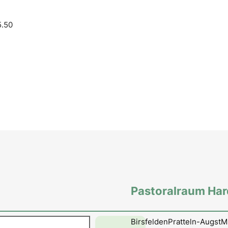
5.50
Pastoralraum Ha
en
Birsfelden
Pratteln-Augst
M