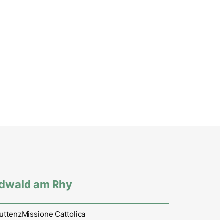
rdwald am Rhy
uttenz
Missione Cattolica