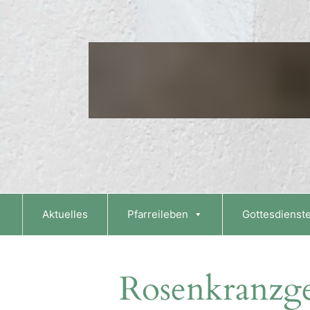
Skip
to
content
Aktuelles
Pfarreileben
Gottesdienst
Rosenkranzg