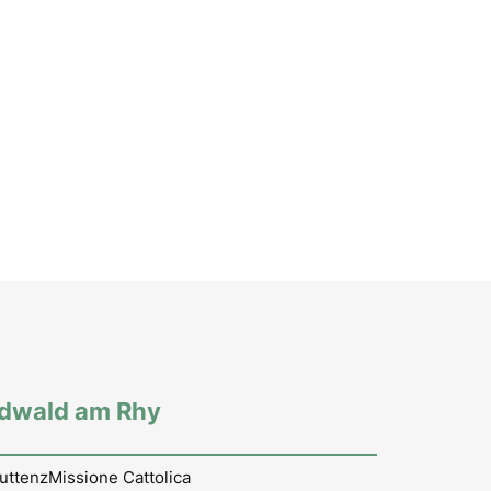
rdwald am Rhy
uttenz
Missione Cattolica