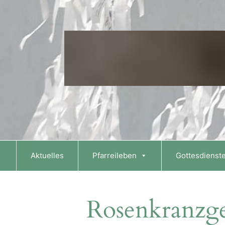
Skip
to
content
Aktuelles
Pfarreileben
Gottesdienst
Rosenkranzg