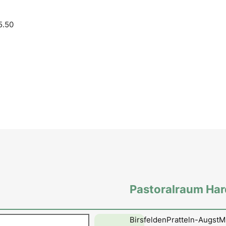
5.50
Pastoralraum Ha
en
Birsfelden
Pratteln-Augst
M