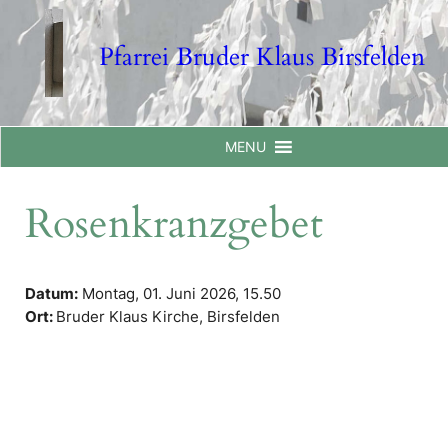
Skip
to
Pfarrei Bruder Klaus Birsfelden
content
MENU
Rosenkranzgebet
Datum:
Montag, 01. Juni 2026,
15.50
Ort:
Bruder Klaus Kirche, Birsfelden