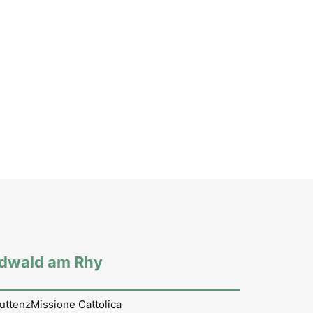
rdwald am Rhy
uttenz
Missione Cattolica