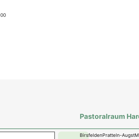
.00
Pastoralraum Ha
en
Birsfelden
Pratteln-Augst
M