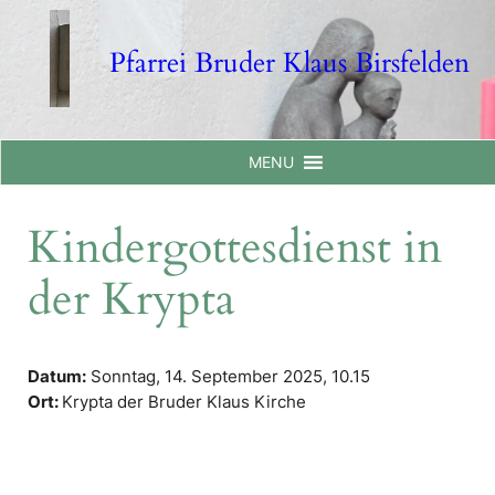
Skip
to
Pfarrei Bruder Klaus Birsfelden
content
MENU
Kindergottesdienst in
der Krypta
Datum:
Sonntag, 14. September 2025,
10.15
Ort:
Krypta der Bruder Klaus Kirche