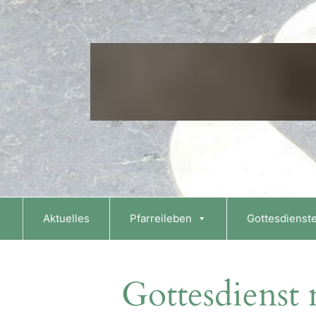
Skip
to
content
Aktuelles
Pfarreileben
Gottesdienst
Gottesdienst