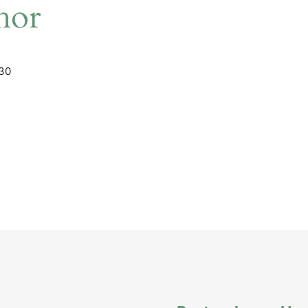
hor
.30