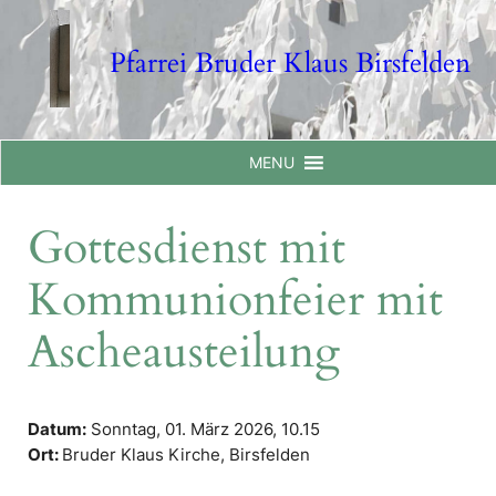
Skip
to
Pfarrei Bruder Klaus Birsfelden
content
MENU
Gottesdienst mit
Kommunionfeier mit
Ascheausteilung
Datum:
Sonntag, 01. März 2026,
10.15
Ort:
Bruder Klaus Kirche, Birsfelden