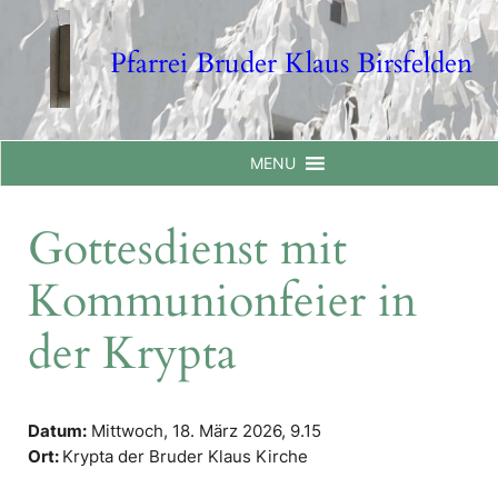
Skip
to
Pfarrei Bruder Klaus Birsfelden
content
MENU
Gottesdienst mit
Kommunionfeier in
der Krypta
Datum:
Mittwoch, 18. März 2026,
9.15
Ort:
Krypta der Bruder Klaus Kirche