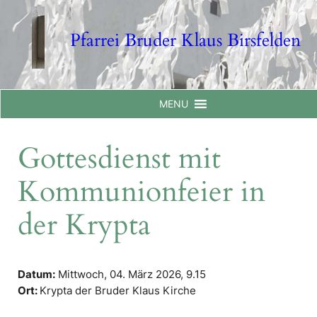
Skip
to
Pfarrei Bruder Klaus Birsfelden
content
MENU
Gottesdienst mit
Kommunionfeier in
der Krypta
Datum:
Mittwoch, 04. März 2026,
9.15
Ort:
Krypta der Bruder Klaus Kirche