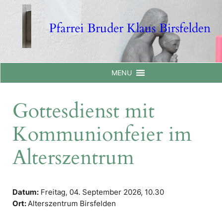
Skip
to
Pfarrei Bruder Klaus Birsfelden
content
MENU
Gottesdienst mit
Kommunionfeier im
Alterszentrum
Datum:
Freitag, 04. September 2026,
10.30
Ort:
Alterszentrum Birsfelden