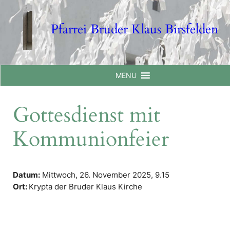
Skip
to
Pfarrei Bruder Klaus Birsfelden
content
MENU
Gottesdienst mit
Kommunionfeier
Datum:
Mittwoch, 26. November 2025,
9.15
Ort:
Krypta der Bruder Klaus Kirche