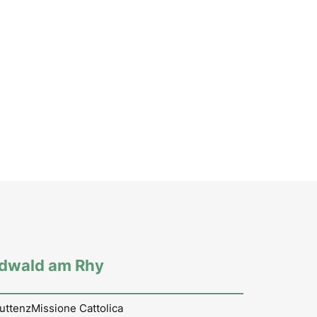
rdwald am Rhy
uttenz
Missione Cattolica