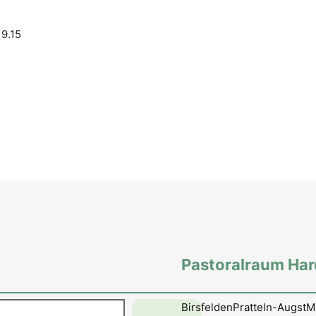
,
9.15
Pastoralraum Ha
en
Birsfelden
Pratteln-Augst
M