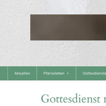
Skip
to
content
Aktuelles
Pfarreileben
Gottesdienst
Gottesdienst