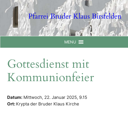
Skip
to
Pfarrei Bruder Klaus Birsfelden
content
MENU
Gottesdienst mit
Kommunionfeier
Datum:
Mittwoch, 22. Januar 2025,
9.15
Ort:
Krypta der Bruder Klaus Kirche