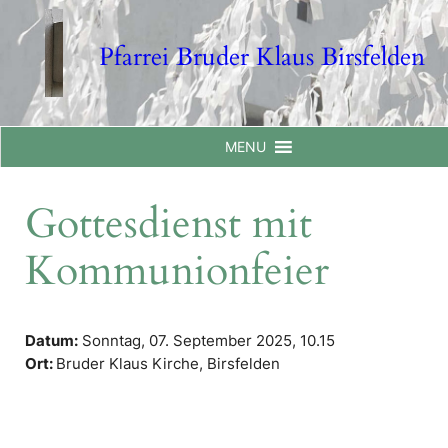
Skip
to
Pfarrei Bruder Klaus Birsfelden
content
MENU
Gottesdienst mit
Kommunionfeier
Datum:
Sonntag, 07. September 2025,
10.15
Ort:
Bruder Klaus Kirche, Birsfelden