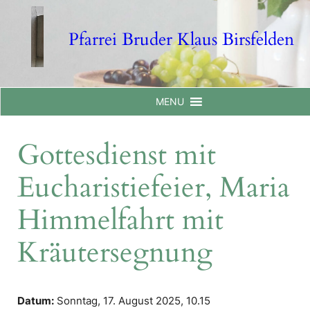
Skip
to
Pfarrei Bruder Klaus Birsfelden
content
MENU
Gottesdienst mit
Eucharistiefeier, Maria
Himmelfahrt mit
Kräutersegnung
Datum:
Sonntag, 17. August 2025,
10.15