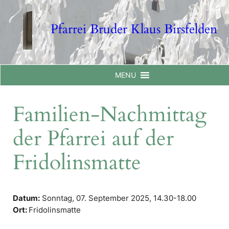
Skip
to
Pfarrei Bruder Klaus Birsfelden
content
MENU
Familien-Nachmittag
der Pfarrei auf der
Fridolinsmatte
Datum:
Sonntag, 07. September 2025,
14.30-18.00
Ort:
Fridolinsmatte