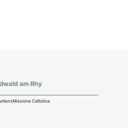
rdwald am Rhy
uttenz
Missione Cattolica