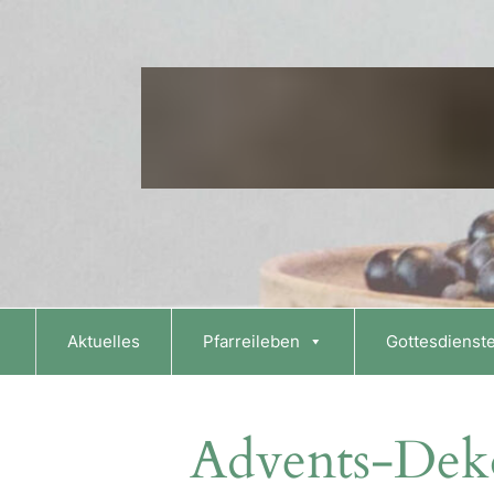
Skip
to
content
Aktuelles
Pfarreileben
Gottesdienst
Advents-Deko